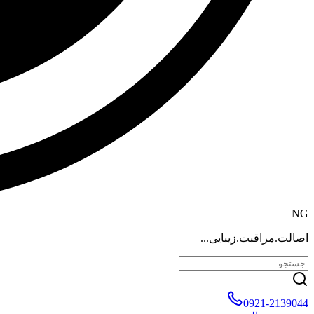
NG
اصالت.مراقبت.زیبایی...
0921-2139044